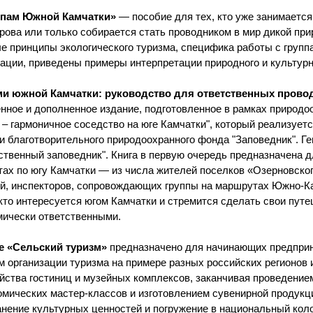
опам Южной Камчатки»
— пособие для тех, кто уже занимается
рова или только собирается стать проводником в мир дикой при
е принципы экологического туризма, специфика работы с групп
ации, приведены примеры интерпретации природного и культур
ми южной Камчатки: руководство для ответственных прово
нное и дополненное издание, подготовленное в рамках природо
 – гармоничное соседство на юге Камчатки", который реализует
 и благотворительного природоохранного фонда "Заповедник". Г
ственный заповедник". Книга в первую очередь предназначена д
ах по югу Камчатки — из числа жителей поселков «Озерновског
й, инспекторов, сопровождающих группы на маршрутах Южно-Ка
 кто интересуется югом Камчатки и стремится сделать свои пут
мически ответственными.
е «Сельский туризм»
предназначено для начинающих предприн
м организации туризма на примере разных российских регионов
йства гостиниц и музейных комплексов, заканчивая проведение
омических мастер-классов и изготовлением сувенирной продукц
нение культурных ценностей и погружение в национальный кол