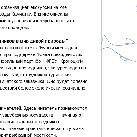
 организацией экскурсий на юге
роды Камчатки. В книге описаны
ами в условиях изолированности от
ного наследия.
дников в мир дикой природы"
–
охранного проекта "Бурый медведь и
ся при поддержке Фонда президентских
енеральный партнёр – ФГБУ "Кроноцкий
ля гидов-проводников, экскурсоводов на
о куста», сотрудников туристских
мчатского заказника. Оно будет полезно
ешествия более экологически, социально
имателей. Здесь читатель познакомится
 и зарубежных государств — начиная от
м национальных праздников,
ии. Главный принцип сельского туризма
орит выбранной местности.