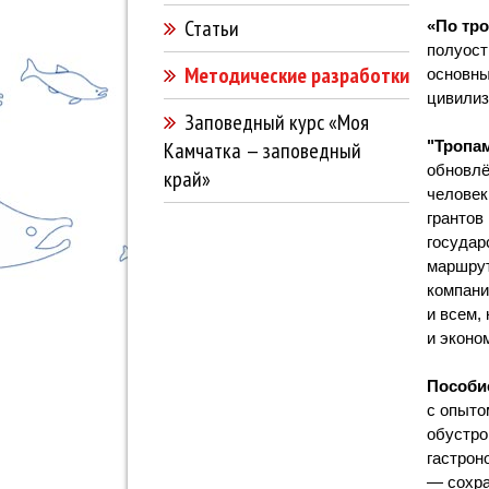
Статьи
«По тр
полуост
Методические разработки
основны
цивилиз
Заповедный курс «Моя
Камчатка — заповедный
"Тропа
обновлё
край»
человек
грантов
государ
маршрут
компани
и всем,
и эконо
Пособи
с опыто
обустро
гастрон
— сохра