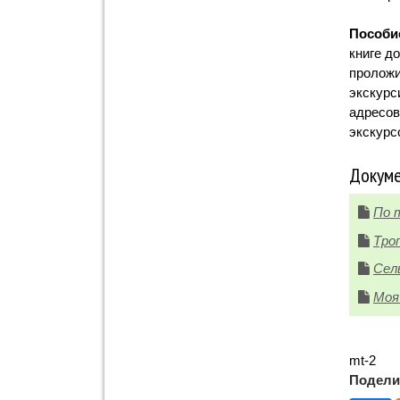
Пособи
книге д
проложи
экскурс
адресов
экскурс
Докуме
По 
Тро
Сел
Моя
mt-2
Подели