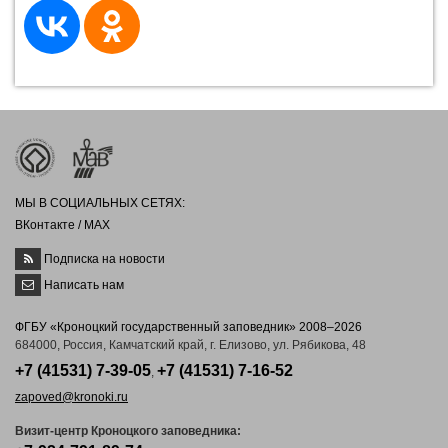
МЫ В СОЦИАЛЬНЫХ СЕТЯХ:
ВКонтакте
/
MAX
Подписка на новости
Написать нам
ФГБУ «Кроноцкий государственный заповедник» 2008–2026
684000, Россия, Камчатский край, г. Елизово, ул. Рябикова, 48
+7 (41531) 7-39-05
+7 (41531) 7-16-52
,
zapoved@kronoki.ru
Визит-центр Кроноцкого заповедника: