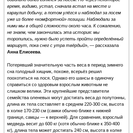
время, видимо, устал, сначала встал на месте и
караулил добычу, а потом улёгся и наблюдал за лосем
уже из более «комфортной» позиции. Наблюдали за
ними мы в общей сложности около часа. К сожалению,
не знаем, чем закончилась эта история: мы
торопились, нужно было успеть пройти определённый
маршрут, пока снег с утра твёрдый
», — рассказала
Анна Елисеева
.
Потерявший значительную часть веса в период зимнего
сна голодный хищник, похоже, всерьёз решил
поохотиться на лося. Однако его шансы в одиночку
справиться со здоровым взрослым животным не
слишком велики. Эти крупнейшие представители
семейства оленевых могут достигать веса до полутонны,
длина их тела составляет в среднем 220-300 см, высота
в холке 170-230 см (самки обычно ближе к нижней
границе, самцы — к верхней). Для сравнения, взрослый
медведь весит до 600 кг (хотя обычно ближе к 350-400
кг), длина тела может достигать 240 см, высота в холке