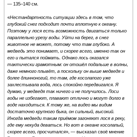
— 135–140 см.
«
Нестандартность ситуации здесь в том, что
глубокий снег подходит почти вплотную к океану.
Поэтому у лося есть возможность двигаться только
параллельно урезу воды. Уйти на берег, в снег
животное не может, потому что там глубоко. А
медведь это понимает, и скорее всего, именно так он
его и пытался поймать. Однако лось оказался
тактически грамотным: он отошёл подальше в волны,
даже немного плывёт, а поскольку он выше медведя и
более длинноногий, то там, где косолапого уже
захлестывала вода, лось спокойно передвигался. Я
думаю, у медведя так ничего и не получилось. Лоси
воды не избегают, плавают отлично и могут долго в
воде находиться. К тому же, на видео мы видим
достаточно крупного быка, он сильный, высокий.
Иногда медведи таким приёмом загоняют лося в реку,
где ему некуда деваться. Но вот в океане косолапый,
скорее всего, просчитался
», — высказал своё мнение