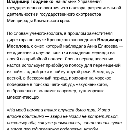
Владимир Гордиенко
, начальник Управления
государственного охотничьего надзора, разрешительной
деятельности и государственного охотреестра
Минприроды Камчатского края.
По словам ученого-зоолога, в прошлом заместителя
директора по науке Кроноцкого заповедника
Владимира
Мосолова
, сюжет, который наблюдала Анна Елисеева —
не единичный случай попытки нападения медведя на
лосей на прибойной полосе. Лось в период весенних
настов использует прибойную полосу для перемещений
из поймы одной реки в пойму другой реки. А медведь
весной, в бескормный период, приходит на морское
побережье в поисках чего-нибудь «вкусненького»,
выброшенного волнами: например, туш морских
млекопитающих.
«
На моей памяти таких случаев было три. И это
вполне объяснимо — звери не могли не встретиться,
поскольку оба, как уже упоминалось, часто используют
в этот период океанское побережье, чтобы