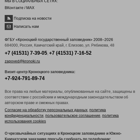
МЫ В СОЦИАЛЬНЫХ СЕТЯХ:
ВКонтакте
/
MAX
Подписка на новости
Написать нам
ФГБУ «Кроноцкий государственный заповедник» 2008–2026
684000, Россия, Камчатский край, г. Елизово, ул. Рябикова, 48
+7 (41531) 7-39-05
+7 (41531) 7-16-52
,
zapoved@kronoki.ru
Визит-центр Кроноцкого заповедника:
+7-924-791-89-74
Все права на любые материалы, опубликованные на сайте, защищены в
соответствии с российским и международным законодательством об
авторском праве и смежных правах.
Согласие на обработку персональных данных
,
политика
конфиденциальности
,
пользовательское соглашение
,
политика
использования cookies
О чрезвычайных ситуациях в Кроноцком заповеднике и Южно-
Камчатском заказнике просьба сообщать по телефонам: