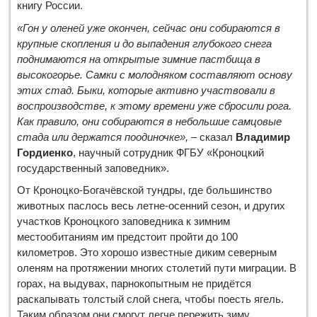
книгу России.
«Гон у оленей уже окончен, сейчас они собираются в
крупные скопления и до выпадения глубокого снега
поднимаются на открытые зимние пастбища в
высокогорье. Самки с молодняком составляют основу
этих стад. Быки, которые активно участвовали в
воспроизводстве, к этому времени уже сбросили рога.
Как правило, они собираются в небольшие самцовые
стада или держатся поодиночке»,
– сказал
Владимир
Гордиенко
, научный сотрудник ФГБУ «Кроноцкий
государственный заповедник».
От Кроноцко-Богачёвской тундры, где большинство
животных паслось весь летне-осенний сезон, и других
участков Кроноцкого заповедника к зимним
местообитаниям им предстоит пройти до 100
километров. Это хорошо известные диким северным
оленям на протяжении многих столетий пути миграции. В
горах, на выдувах, парнокопытным не придётся
раскапывать толстый слой снега, чтобы поесть ягель.
Таким образом они смогут легче пережить зиму,