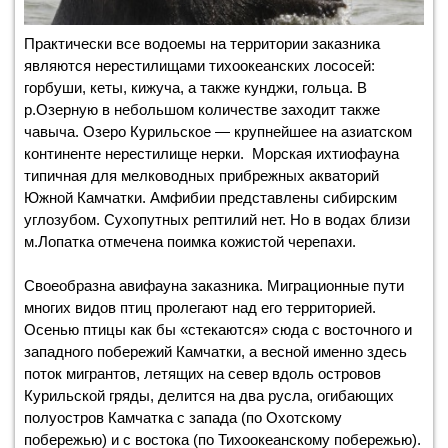
Практически все водоемы на территории заказника
являются нерестилищами тихоокеанских лососей:
горбуши, кеты, кижуча, а также кунджи, гольца. В
р.Озерную в небольшом количестве заходит также
чавыча. Озеро Курильское — крупнейшее на азиатском
континенте нерестилище нерки. Морская ихтиофауна
типичная для мелководных прибрежных акваторий
Южной Камчатки. Амфибии представлены сибирским
углозубом. Сухопутных рептилий нет. Но в водах близи
м.Лопатка отмечена поимка кожистой черепахи.
Своеобразна авифауна заказника. Миграционные пути
многих видов птиц пролегают над его территорией.
Осенью птицы как бы «стекаются» сюда с восточного и
западного побережий Камчатки, а весной именно здесь
поток мигрантов, летящих на север вдоль островов
Курильской гряды, делится на два русла, огибающих
полуостров Камчатка с запада (по Охотскому
побережью) и с востока (по Тихоокеанскому побережью).