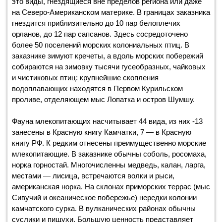
это виды, гнездящиеся вне пределов региона или даже
на Северо-Американском материке. В границах заказника
гнездится приблизительно до 10 пар белоплечих
орланов, до 12 пар сапсанов. Здесь сосредоточено
более 50 поселений морских колониальных птиц. В
заказнике зимуют кречеты, а вдоль морских побережий
собираются на зимовку тысячи гусеобразных, чайковых
и чистиковых птиц: крупнейшие скопления
водоплавающих находятся в Первом Курильском
проливе, отделяющем мыс Лопатка и остров Шумшу.
Фауна млекопитающих насчитывает 44 вида, из них -13
занесены в Красную книгу Камчатки, 7 — в Красную
книгу РФ. К редким отнесены преимущественно морские
млекопитающие. В заказнике обычны соболь, росомаха,
норка горностай. Многочисленны медведь, калан, ларга,
местами — лисица, встречаются волки и рыси,
американская норка. На склонах приморских террас (мыс
Сивучий и океаническое побережье) нередки колонии
камчатского сурка. В вулканических районах обычны
суслики и пищухи. Большую ценность представляет