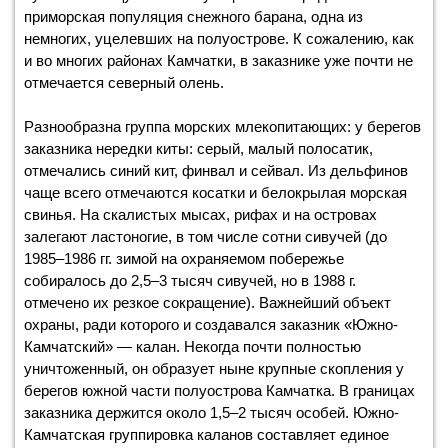
приморская популяция снежного барана, одна из
немногих, уцелевших на полуострове. К сожалению, как
и во многих районах Камчатки, в заказнике уже почти не
отмечается северный олень.
Разнообразна группа морских млекопитающих: у берегов
заказника нередки киты: серый, малый полосатик,
отмечались синий кит, финвал и сейвал. Из дельфинов
чаще всего отмечаются косатки и белокрылая морская
свинья. На скалистых мысах, рифах и на островах
залегают ластоногие, в том числе сотни сивучей (до
1985–1986 гг. зимой на охраняемом побережье
собиралось до 2,5–3 тысяч сивучей, но в 1988 г.
отмечено их резкое сокращение). Важнейший объект
охраны, ради которого и создавался заказник «Южно-
Камчатский» — калан. Некогда почти полностью
уничтоженный, он образует ныне крупные скопления у
берегов южной части полуострова Камчатка. В границах
заказника держится около 1,5–2 тысяч особей. Южно-
Камчатская группировка каланов составляет единое