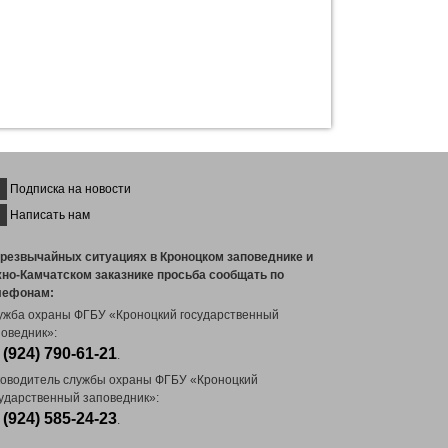
Подписка на новости
Написать нам
чрезвычайных ситуациях в Кроноцком заповеднике и
но-Камчатском заказнике просьба сообщать по
лефонам:
ужба охраны ФГБУ «Кроноцкий государственный
оведник»:
 (924) 790-61-21
.
ководитель службы охраны ФГБУ «Кроноцкий
сударственный заповедник»:
 (924) 585-24-23
.