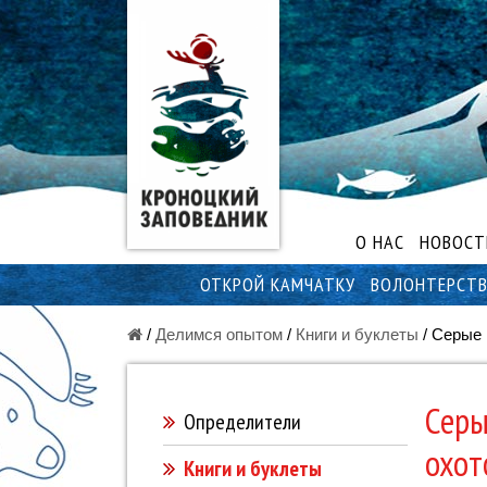
О НАС
НОВОСТ
ОТКРОЙ КАМЧАТКУ
ВОЛОНТЕРСТ
/
Делимся опытом
/
Книги и буклеты
/
Серые 
Серы
Определители
охот
Книги и буклеты