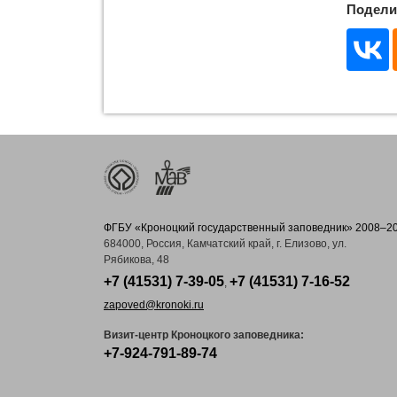
Подели
ФГБУ «Кроноцкий государственный заповедник» 2008–2
684000, Россия, Камчатский край, г. Елизово, ул.
Рябикова, 48
+7 (41531) 7-39-05
+7 (41531) 7-16-52
,
zapoved@kronoki.ru
Визит-центр Кроноцкого заповедника:
+7-924-791-89-74