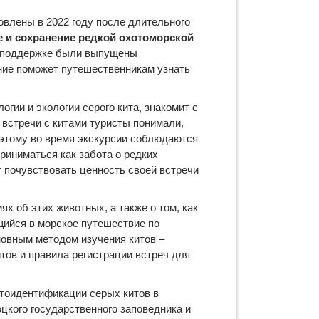
влены в 2022 году после длительного
е и сохранение редкой охотоморской
й поддержке были выпущены
ние поможет путешественникам узнать
гии и экологии серого кита, знакомит с
 встречи с китами туристы понимали,
оэтому во время экскурсии соблюдаются
риниматься как забота о редких
т почувствовать ценность своей встречи
х об этих животных, а также о том, как
ийся в морское путешествие по
новным методом изучения китов –
ов и правила регистрации встреч для
тоидентификации серых китов
в
цкого государственного заповедника и