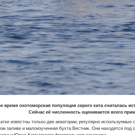
е время охотоморская популяция серого кита считалась 
Сейчас её численность оценивается всего прим
атке известны только две акватории, регулярно используемые 
ом заливе и малоизученная бухта Вестник. Они находятся под 
ника и Южно-Камчатского федерального заказника.