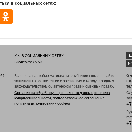
ться в социальных сетях:
МЫ В СОЦИАЛЬНЫХ СЕТЯХ:
ВКонтакте
/
MAX
026
Все права на любые материалы, опубликованные на сайте,
О 
защищены в соответствии с российским и международным
Юж
законодательством об авторском праве и смежных правах.
те
Согласие на обработку персональных данных
,
политика
Сл
конфиденциальности
,
пользовательское соглашение
,
зап
политика использования cookies
+7
Ру
го
+7