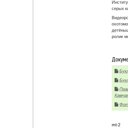
Институ
серых к
Видеор
охотомо
детёныш
ролик м
Докуме
Бук
Бук
Пра
Камчат
Фот
mt-2