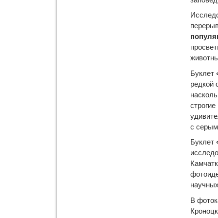
Исследо
перерыв
популя
просвет
животны
Буклет
редкой 
насколь
строгие
удивите
с серым
Буклет
исследо
Камчатк
фотоиде
научных
В фоток
Кроноцк