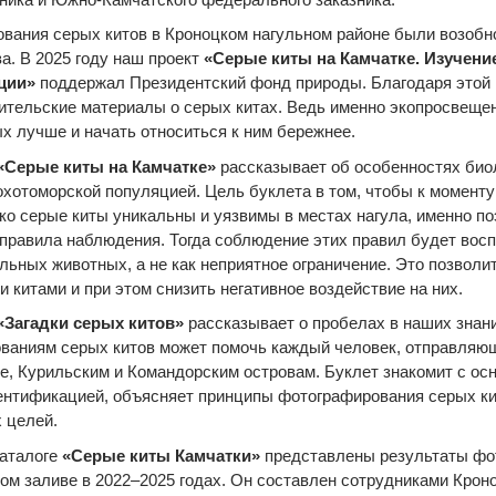
вания серых китов в Кроноцком нагульном районе были возобно
а. В 2025 году наш проект
«Серые киты на Камчатке. Изучени
ции»
поддержал Президентский фонд природы. Благодаря это
ительские материалы о серых китах. Ведь именно экопросвеще
х лучше и начать относиться к ним бережнее.
«Серые киты на Камчатке»
рассказывает об особенностях биоло
охотоморской популяцией. Цель буклета в том, чтобы к моменту
ко серые киты уникальны и уязвимы в местах нагула, именно п
 правила наблюдения. Тогда соблюдение этих правил будет восп
льных животных, а не как неприятное ограничение. Это позволи
и китами и при этом снизить негативное воздействие на них.
«Загадки серых китов»
рассказывает о пробелах в наших знания
ваниям серых китов может помочь каждый человек, отправляющ
е, Курильским и Командорским островам. Буклет знакомит с ос
нтификацией, объясняет принципы фотографирования серых кит
 целей.
аталоге
«Серые киты Камчатки»
представлены результаты фо
ом заливе в 2022–2025 годах. Он составлен сотрудниками Кроно