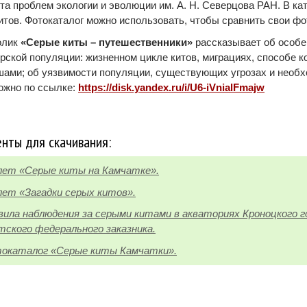
та проблем экологии и эволюции им. А. Н. Северцова РАН. В к
итов. Фотокаталог можно использовать, чтобы сравнить свои фо
олик
«Серые киты – путешественники»
рассказывает об особе
рской популяции: жизненном цикле китов, миграциях, способе к
ами; об уязвимости популяции, существующих угрозах и необх
ожно по ссылке:
https://disk.yandex.ru/i/U6-iVnialFmajw
нты для скачивания:
лет «Серые киты на Камчатке».
лет «Загадки серых китов».
вила наблюдения за серыми китами в акваториях Кроноцкого г
ского федерального заказника.
окаталог «Серые киты Камчатки».