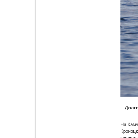
Долго
На Камч
Кроноцк
заповед