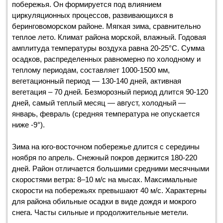
побережья. Он формируется под влиянием
циркуляционных процессов, развивающихся в
беринговоморском районе. Мягкая зима, сравнительно
теплое лето. Климат района морской, влажный. Годовая
амплитуда температуры воздуха равна 20-25°С. Сумма
осадков, распределенных равномерно по холодному и
теплому периодам, составляет 1000-1500 мм,
вегетационный период — 130-140 дней, активная
вегетация – 70 дней. Безморозный период длится 90-120
дней, самый теплый месяц — август, холодный —
январь, февраль (средняя температура не опускается
ниже -9°).
Зима на юго-восточном побережье длится с середины
ноября по апрель. Снежный покров держится 180-220
дней. Район отличается большими средними месячными
скоростями ветра: 8–10 м/с на мысах. Максимальные
скорости на побережьях превышают 40 м/с. Характерны
для района обильные осадки в виде дождя и мокрого
снега. Часты сильные и продолжительные метели.