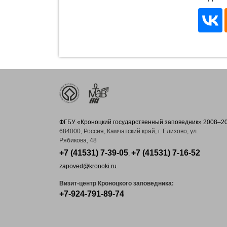
ФГБУ «Кроноцкий государственный заповедник» 2008–2
684000, Россия, Камчатский край, г. Елизово, ул.
Рябикова, 48
+7 (41531) 7-39-05
+7 (41531) 7-16-52
,
zapoved@kronoki.ru
Визит-центр Кроноцкого заповедника:
+7-924-791-89-74