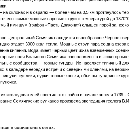
ики.
 на склонах и в оврагах — более чем на 0,5 км протянулось те
точены самые мощные паровые струи с температурой до 1370°С 
мый ими шум (грифон «Пасть Дракона») слышен порой за неско
ане Центральный Семячик находится своеобразное Черное озеро
ндно отдает 3000 ккал тепла. Мощные струи пара со дна озера
ение кипения. Вода имеет черный цвет из-за взвешенных соеди
арные поля Большого Семячика расположены в высокогорных 
льные сообщества — горные тундры. Их населяет типичный дл
х: в кальдере нередки встречи с северными оленями, на верши
 пищухи, суслики, сурки, горные коньки, обычны тундряные кур
 пуночки.
из исследователей посетил этот район в начале апреля 1739 г.
вание Семячикских вулканов произвела экспедиция геолога В.И.
ться в социальных сетях: