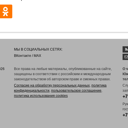
МЫ В СОЦИАЛЬНЫХ СЕТЯХ:
ВКонтакте
/
MAX
026
Все права на любые материалы, опубликованные на сайте,
О 
защищены в соответствии с российским и международным
Юж
законодательством об авторском праве и смежных правах.
те
Согласие на обработку персональных данных
,
политика
Сл
конфиденциальности
,
пользовательское соглашение
,
зап
политика использования cookies
+7
Ру
го
+7