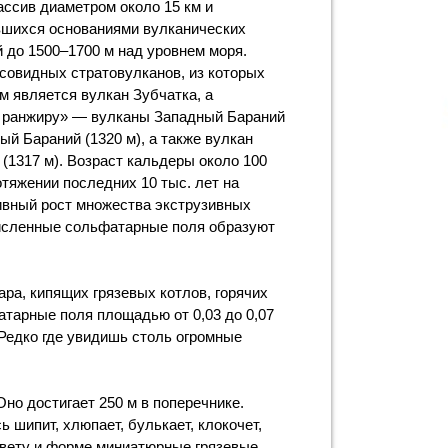
ассив диаметром около 15 км и
шихся основаниями вулканических
 до 1500–1700 м над уровнем моря.
совидных стратовулканов, из которых
м является вулкан Зубчатка, а
 ранжиру» — вулканы Западный Бараний
ный Бараний (1320 м), а также вулкан
(1317 м). Возраст кальдеры около 100
отяжении последних 10 тыс. лет на
ивный рост множества экструзивных
исленные сольфатарные поля образуют
ара, кипящих грязевых котлов, горячих
атарные поля площадью от 0,03 до 0,07
Редко где увидишь столь огромные
о достигает 250 м в поперечнике.
ь шипит, хлюпает, булькает, клокочет,
цвету и форме миниатюрные грязевые