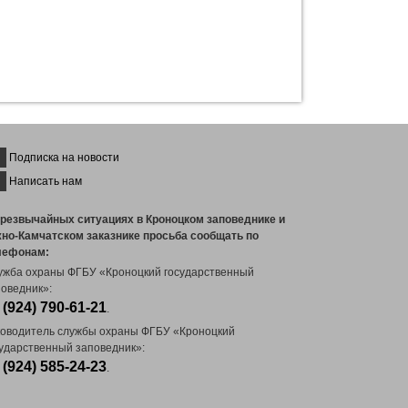
Подписка на новости
Написать нам
чрезвычайных ситуациях в Кроноцком заповеднике и
но-Камчатском заказнике просьба сообщать по
лефонам:
ужба охраны ФГБУ «Кроноцкий государственный
оведник»:
 (924) 790-61-21
.
ководитель службы охраны ФГБУ «Кроноцкий
сударственный заповедник»:
 (924) 585-24-23
.