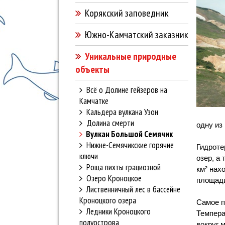
Корякский заповедник
Южно-Камчатский заказник
Уникальные природные
объекты
Всё о Долине гейзеров на
Камчатке
Кальдера вулкана Узон
Долина смерти
одну из
Вулкан Большой Семячик
Нижне-Семячикские горячие
Гидроте
ключи
озер, а
Роща пихты грациозной
км² нах
Озеро Кроноцкое
площади
Лиственничный лес в бассейне
Кроноцкого озера
Самое п
Ледники Кроноцкого
Темпера
полуострова
вокруг 