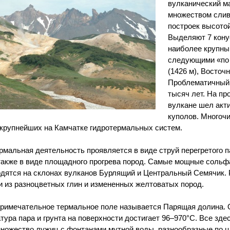
вулканический м
множеством слив
построек высотой
Выделяют 7 кону
наиболее крупны
следующими «по
(1426 м), Восточ
Проблематичный 
тысяч лет. На пр
вулкане шел акт
куполов. Многоч
 крупнейших на Камчатке гидротермальных систем.
рмальная деятельность проявляется в виде струй перегретого п
 также в виде площадного прогрева пород. Самые мощные сольф
одятся на склонах вулканов Бурлящий и Центральный Семячик. 
 из разноцветных глин и измененных желтоватых пород.
римечательное термальное поле называется Парящая долина. Он
тура пара и грунта на поверхности достигает 96–970°С. Все здес
множество лужиц с фонтанами мутной воды, разнообразные по 