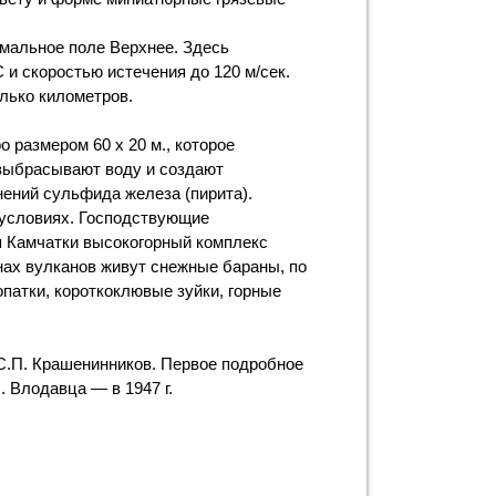
рмальное поле Верхнее. Здесь
и скоростью истечения до 120 м/сек.
лько километров.
 размером 60 х 20 м., которое
 выбрасывают воду и создают
нений сульфида железа (пирита).
условиях. Господствующие
я Камчатки высокогорный комплекс
нах вулканов живут снежные бараны, по
опатки, короткоклювые зуйки, горные
 С.П. Крашенинников. Первое подробное
 Влодавца — в 1947 г.