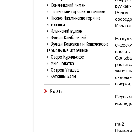
Семячикский лиман
вулканч
Тюшевские горячие источники
Рядом —
Нижне-Чажминские горячие
сосредо
источники
Издавае
Ильинский вулкан
Вулкан Камбальный
На вулк
Вулкан Кошелева и Кошелевские
ежесеку
термальные источники
впечатл
Озеро Курильское
Сольфат
Мыс Лопатка
растите
Остров Уташуд
животны
Кутхины Баты
склонам
вьюрки,
Карты
Первым 
исследо
mt-2
Подели