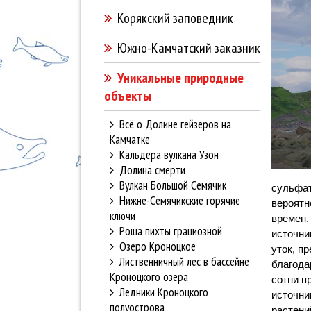
Корякский заповедник
Южно-Камчатский заказник
Уникальные природные
объекты
Всё о Долине гейзеров на
Камчатке
Кальдера вулкана Узон
Долина смерти
Вулкан Большой Семячик
сульфат
Нижне-Семячикские горячие
вероятн
ключи
времен.
Роща пихты грациозной
источни
Озеро Кроноцкое
уток, п
Лиственничный лес в бассейне
благода
Кроноцкого озера
сотни п
Ледники Кроноцкого
источни
полуострова
растени