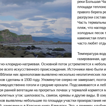
реки Большая Ча
площади теплоно
правого берега р
разгрузки составл
Часть термальны
пляж, что нагля
холодных песок т
каменистая плита
часто любят отды
Температура вод
газированная, щ
но-хлоридно-натриевая. Основной поток устремляется к небол
ее всего искусственного происхождения. Источники явно были 
 Вблизи них археологами выявлено несколько неолитических п
ков сделаны в 1930 году. Упомянутое озерко не замерзает, поэ
реимущественно гоголи и средние крохали. Подсаживаются и леб
ря ранней вегетации на прогретых почвах у термалей кормятся
ролетных уток: шилохвость, свиязи, кряквы и другие виды. В оз
ков выявлены небольшие по площади участки произрастания не
й, занесенных в Красную книгу Камчатки. Это, к примеру, клуб