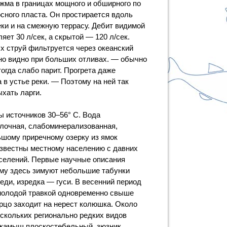
жма в границах мощного и обширного по
сного пласта. Он простирается вдоль
еки и на смежную террасу. Дебит видимой
яет 30 л/сек, а скрытой — 120 л/сек.
х струй фильтруется через океанский
дно видно при больших отливах. — обычно
огда слабо парит. Прогрета даже
 в устье реки. — Поэтому на ней так
хать ларги.
ы источников 30–56° С. Вода
елочная, слабоминерализованная,
ьшому приречному озерку из ямок
известны местному населению с давних
оселений. Первые научные описания
тому здесь зимуют небольшие табунки
еди, изредка — гуси. В весенний период
 молодой травкой одновременно свыше
ерцо заходит на нерест колюшка. Около
скольких регионально редких видов
некамыш плоскостебельный, зюзник