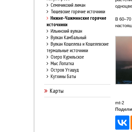
Семячикский лиман
одноцве
Тюшевские горячие источники
Нижне-Чажминские горячие
В 60–70
источники
настоящ
Ильинский вулкан
Вулкан Камбальный
Вулкан Кошелева и Кошелевские
термальные источники
Озеро Курильское
Мыс Лопатка
Остров Уташуд
Кутхины Баты
Карты
mt-2
Подели