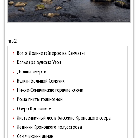
mt-2
Всё о Долине гейзеров на Камчатке
Кальдера вулкана Узон
Долина смерти
Вулкан Большой Семячик
Нижне-Семячикские горячие ключи
Роща пихты грациозной
Озеро Кроноцкое
Лиственничный лес в бассейне Кроноцкого озера
Ледники Кроноцкого полуострова
Семячикский лиман